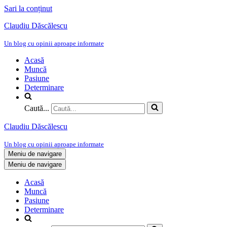
Sari la conținut
Claudiu Dăscălescu
Un blog cu opinii aproape informate
Acasă
Muncă
Pasiune
Determinare
Caută...
Claudiu Dăscălescu
Un blog cu opinii aproape informate
Meniu de navigare
Meniu de navigare
Acasă
Muncă
Pasiune
Determinare